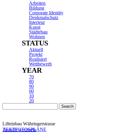
Arbeiten
Bildung
Corporate Identity
Denkmalschutz
Interieur
Kunst
Städtebau
Wohnen
STATUS
Aktuell
Projekt
Realisiert
Wettbewerb
YEAR
70
80
90
00
10
20
Lifteinbau Währingerstrasse
TEXT
FOTOS
PLÄNE
Ansicht wechseln